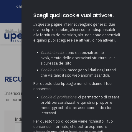
Chi siamo
Come associarsi
DURC e Tracciabilità
Contatti
search
Newsletter
Scegli quali cookie vuoi attivare.
In queste pagine internet vengono generati due
diversi tipi di cookie, alcuni sono indispensabili
alla fornitura del servizio, altri non sono essenziali
e quindi puoi scegliere se attivarli o non attivarli.
Cookie tecnici
: sono essenziali per lo
svolgimento delle operazioni strutturali e la
sicurezza del sito.
Cookie analitici
: raccolgono i dati degli utenti
che visitano il sito web anonimizzandoli.
RECUPERA PASSWORD
Per queste due tipologie non chiediamo il tuo
consenso.
Inserisci il tuo indirizzo e-mail per ricevere una nuova password
Cookie di profilazione
: ci permettono di creare
temporanea
profili personalizzati e quindi di proporre
messaggi pubblicitari assecondando i tuoi
interessi.
Indirizzo e-mail
Per questo tipo di cookie viene richiesto il tuo
consenso informato, che potrai esprimere
cliccando uno dei pulsanti sotto riportati,