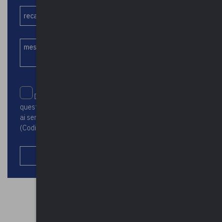
Dichiaro di aver letto e accettato la Privacy Policy di
questo sito e acconsento al trattamento dei dati personali
ai sensi dell’art. 13 del D.Lgs. N.196 del 30 Giugno 2003
(Codice in materia di protezione dei dati personali)