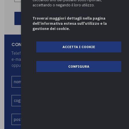
accettando o negando il loro utilizzo.
Troverai maggiori dettagli nella pagina
dell’informativa estesa sull'utilizzo e la
gestione dei cookie.
CONTATTA LO STAFF UPEL
ACCETTA I COOKIE
Telefono 0332 2870 64
e-mail upel@upel.va.it
oppure attraverso il seguente form:
CONFIGURA