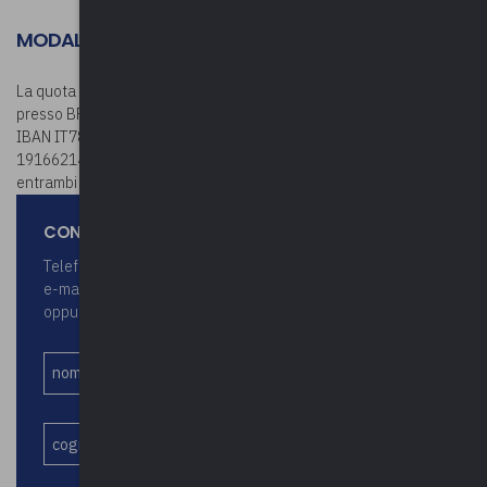
MODALITÀ DI VERSAMENTO
La quota associativa potrà essere versata c/c bancario UPEL
presso BPER BANCA, via Veneto 2 – Varese (CODICE
IBAN IT78G0538710804000042439240) oppure sul c/c postale n.
19166214 (CODICE IBAN: IT63 U076 0110 8000 0001 9166 214),
entrambi intestati a UPEL, via Como n. 40 – 21100 Varese.
CONTATTA LO STAFF UPEL
Telefono 0332 2870 64
e-mail upel@upel.va.it
oppure attraverso il seguente form: