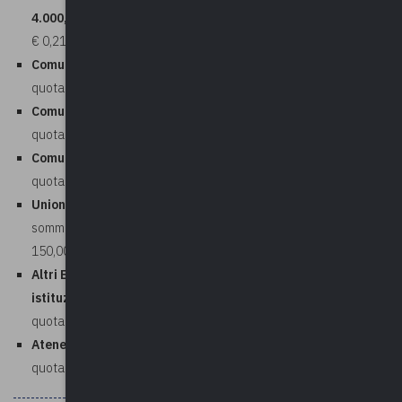
4.000,00)
€ 0,21 per abitante + € 150,00 per Comune
Comuni da 25.001 a 100.000 abitanti e Province
quota fissa di € 4.650,00
Comuni da 100.001 a 500.000 abitanti
quota fissa di € 12.000,00
Comuni da 500.001 abitanti e Città Metropolitane
quota fissa di € 15.000,00
Unioni con totalità di funzioni amministrative (L. 122/2010)
somma degli abitanti di ogni comune € 0,21 per abitante + €
150,00
Altri Enti (Consorzi, Comunità Montane, altri soggetti
istituzionali, unioni con una o più funzioni amministrative)
quota fissa di € 800,00
Atenei e ATS
quota fissa di € 1.200,00