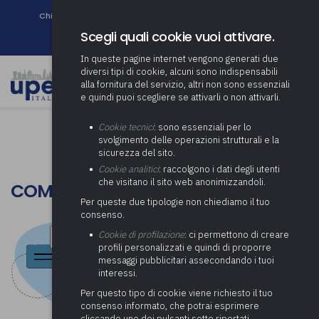
Chi siamo
Come associarsi
DURC e Tracciabilità
Contatti
search
Newsletter
Scegli quali cookie vuoi attivare.
In queste pagine internet vengono generati due
diversi tipi di cookie, alcuni sono indispensabili
alla fornitura del servizio, altri non sono essenziali
e quindi puoi scegliere se attivarli o non attivarli.
Cookie tecnici
: sono essenziali per lo
svolgimento delle operazioni strutturali e la
sicurezza del sito.
Cookie analitici
: raccolgono i dati degli utenti
che visitano il sito web anonimizzandoli.
COME ASSOCIARSI
Per queste due tipologie non chiediamo il tuo
consenso.
Cookie di profilazione
: ci permettono di creare
profili personalizzati e quindi di proporre
messaggi pubblicitari assecondando i tuoi
interessi.
Per questo tipo di cookie viene richiesto il tuo
consenso informato, che potrai esprimere
cliccando uno dei pulsanti sotto riportati,