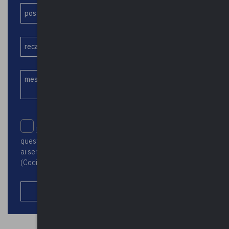
Dichiaro di aver letto e accettato la Privacy Policy di
questo sito e acconsento al trattamento dei dati personali
ai sensi dell’art. 13 del D.Lgs. N.196 del 30 Giugno 2003
(Codice in materia di protezione dei dati personali)